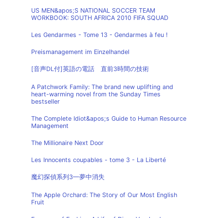
US MEN&apos;S NATIONAL SOCCER TEAM
WORKBOOK: SOUTH AFRICA 2010 FIFA SQUAD
Les Gendarmes - Tome 13 - Gendarmes à feu !
Preismanagement im Einzelhandel
[音声DL付]英語の電話 直前3時間の技術
A Patchwork Family: The brand new uplifting and
heart-warming novel from the Sunday Times
bestseller
The Complete Idiot&apos;s Guide to Human Resource
Management
The Millionaire Next Door
Les Innocents coupables - tome 3 - La Liberté
魔幻探偵系列3—夢中消失
The Apple Orchard: The Story of Our Most English
Fruit