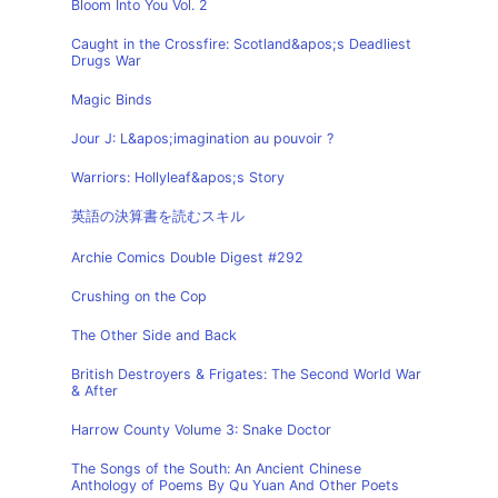
Bloom Into You Vol. 2
Caught in the Crossfire: Scotland&apos;s Deadliest
Drugs War
Magic Binds
Jour J: L&apos;imagination au pouvoir ?
Warriors: Hollyleaf&apos;s Story
英語の決算書を読むスキル
Archie Comics Double Digest #292
Crushing on the Cop
The Other Side and Back
British Destroyers & Frigates: The Second World War
& After
Harrow County Volume 3: Snake Doctor
The Songs of the South: An Ancient Chinese
Anthology of Poems By Qu Yuan And Other Poets