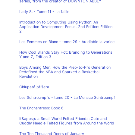
series, from the creator of DOWNTON ABBEY
Lady S. - Tome 11 - La faille
Introduction to Computing Using Python: An
Application Development Focus, 2nd Edition: Edition
2
Les Femmes en Blanc – tome 29 - Au diable la varice
How Cool Brands Stay Hot: Branding to Generations
Y and Z, Edition 3
Boys Among Men: How the Prep-to-Pro Generation
Redefined the NBA and Sparked a Basketball
Revolution
Chlupatá příšera
Les Schtroumpfs - tome 20 - La Menace Schtroumpf
The Enchantress: Book 6
It&apos;s a Small World Felted Friends: Cute and
Cuddly Needle Felted Figures from Around the World
The Ten Thousand Doors of January