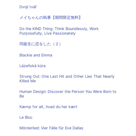
Dvojí tvář
メイちゃんの執事【期間限定無料】
Do the KIND Thing: Think Boundlessly, Work
Purposefully, Live Passionately
同級生に恋をした（２）
Blackie and Emma
Lázeňská kúra
Strung Out: One Last Hit and Other Lies That Nearly
Killed Me
Human Design: Discover the Person You Were Born to
Be
Kæmp for alt, hvad du har kært
Le Bloc
Mörderlied: Vier Fälle für Eve Dallas