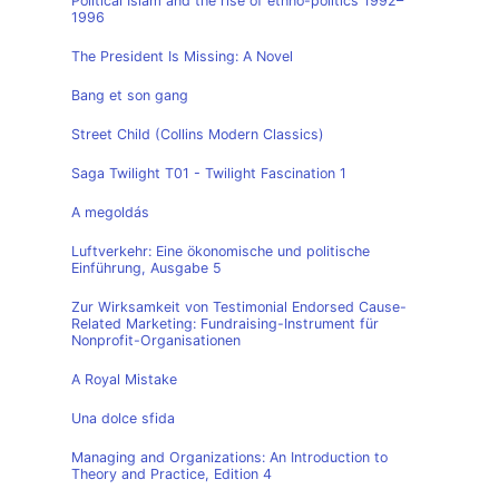
Political Islam and the rise of ethno-politics 1992–
1996
The President Is Missing: A Novel
Bang et son gang
Street Child (Collins Modern Classics)
Saga Twilight T01 - Twilight Fascination 1
A megoldás
Luftverkehr: Eine ökonomische und politische
Einführung, Ausgabe 5
Zur Wirksamkeit von Testimonial Endorsed Cause-
Related Marketing: Fundraising-Instrument für
Nonprofit-Organisationen
A Royal Mistake
Una dolce sfida
Managing and Organizations: An Introduction to
Theory and Practice, Edition 4