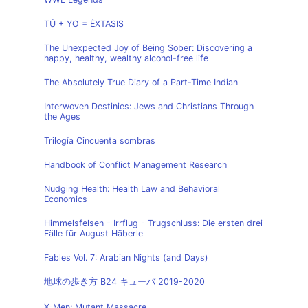
TÚ + YO = ÉXTASIS
The Unexpected Joy of Being Sober: Discovering a
happy, healthy, wealthy alcohol-free life
The Absolutely True Diary of a Part-Time Indian
Interwoven Destinies: Jews and Christians Through
the Ages
Trilogía Cincuenta sombras
Handbook of Conflict Management Research
Nudging Health: Health Law and Behavioral
Economics
Himmelsfelsen - Irrflug - Trugschluss: Die ersten drei
Fälle für August Häberle
Fables Vol. 7: Arabian Nights (and Days)
地球の歩き方 B24 キューバ 2019-2020
X-Men: Mutant Massacre