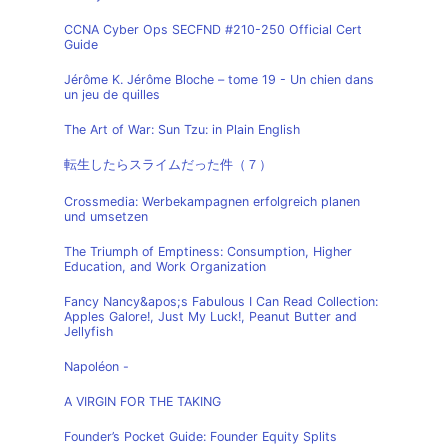
CCNA Cyber Ops SECFND #210-250 Official Cert
Guide
Jérôme K. Jérôme Bloche – tome 19 - Un chien dans
un jeu de quilles
The Art of War: Sun Tzu: in Plain English
転生したらスライムだった件（７）
Crossmedia: Werbekampagnen erfolgreich planen
und umsetzen
The Triumph of Emptiness: Consumption, Higher
Education, and Work Organization
Fancy Nancy&apos;s Fabulous I Can Read Collection:
Apples Galore!, Just My Luck!, Peanut Butter and
Jellyfish
Napoléon -
A VIRGIN FOR THE TAKING
Founder’s Pocket Guide: Founder Equity Splits