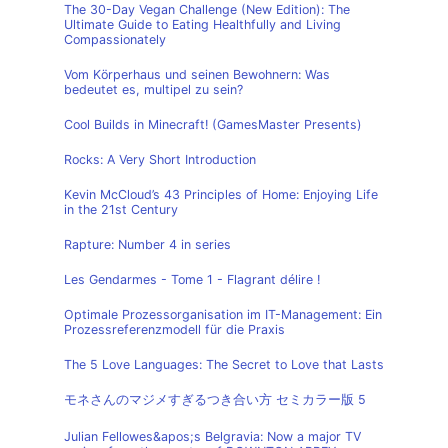
The 30-Day Vegan Challenge (New Edition): The
Ultimate Guide to Eating Healthfully and Living
Compassionately
Vom Körperhaus und seinen Bewohnern: Was
bedeutet es, multipel zu sein?
Cool Builds in Minecraft! (GamesMaster Presents)
Rocks: A Very Short Introduction
Kevin McCloud’s 43 Principles of Home: Enjoying Life
in the 21st Century
Rapture: Number 4 in series
Les Gendarmes - Tome 1 - Flagrant délire !
Optimale Prozessorganisation im IT-Management: Ein
Prozessreferenzmodell für die Praxis
The 5 Love Languages: The Secret to Love that Lasts
モネさんのマジメすぎるつき合い方 セミカラー版 5
Julian Fellowes&apos;s Belgravia: Now a major TV