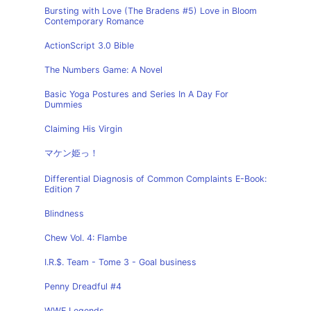
Bursting with Love (The Bradens #5) Love in Bloom
Contemporary Romance
ActionScript 3.0 Bible
The Numbers Game: A Novel
Basic Yoga Postures and Series In A Day For
Dummies
Claiming His Virgin
マケン姫っ！
Differential Diagnosis of Common Complaints E-Book:
Edition 7
Blindness
Chew Vol. 4: Flambe
I.R.$. Team - Tome 3 - Goal business
Penny Dreadful #4
WWE Legends