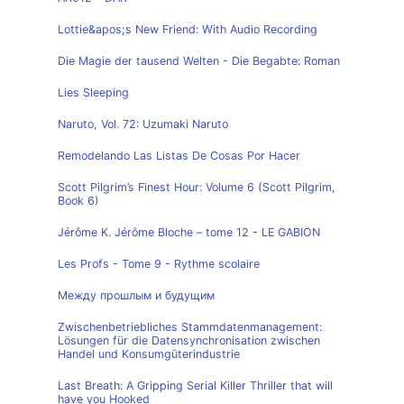
Lottie&apos;s New Friend: With Audio Recording
Die Magie der tausend Welten - Die Begabte: Roman
Lies Sleeping
Naruto, Vol. 72: Uzumaki Naruto
Remodelando Las Listas De Cosas Por Hacer
Scott Pilgrim’s Finest Hour: Volume 6 (Scott Pilgrim,
Book 6)
Jérôme K. Jérôme Bloche – tome 12 - LE GABION
Les Profs - Tome 9 - Rythme scolaire
Между прошлым и будущим
Zwischenbetriebliches Stammdatenmanagement:
Lösungen für die Datensynchronisation zwischen
Handel und Konsumgüterindustrie
Last Breath: A Gripping Serial Killer Thriller that will
have you Hooked