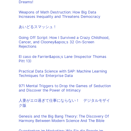
Dreams!
Weapons of Math Destruction: How Big Data
Increases Inequality and Threatens Democracy
あいどるスマッシュ！
Going Off Script: How I Survived a Crazy Childhood,
Cancer, and Clooney&apos;s 32 On-Screen
Rejections
El caso de Farrier&apos;s Lane (Inspector Thomas
Pitt 13)
Practical Data Science with SAP: Machine Learning
Techniques for Enterprise Data
971 Mental Triggers to Drop the Games of Seduction
and Discover the Power of Intimacy
人妻がエロ過ぎて仕事にならない！ デジタルモザイ
ク版
Genesis and the Big Bang Theory: The Discovery Of
Harmony Between Modern Science And The Bible
Querdenken im Marketing: Wie Sie die Regeln im