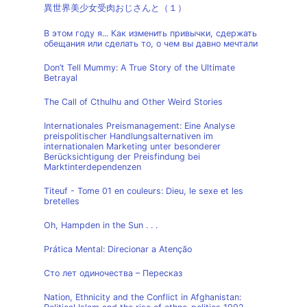
異世界美少女受肉おじさんと（１）
В этом году я... Как изменить привычки, сдержать
обещания или сделать то, о чем вы давно мечтали
Don’t Tell Mummy: A True Story of the Ultimate
Betrayal
The Call of Cthulhu and Other Weird Stories
Internationales Preismanagement: Eine Analyse
preispolitischer Handlungsalternativen im
internationalen Marketing unter besonderer
Berücksichtigung der Preisfindung bei
Marktinterdependenzen
Titeuf - Tome 01 en couleurs: Dieu, le sexe et les
bretelles
Oh, Hampden in the Sun . . .
Prática Mental: Direcionar a Atenção
Сто лет одиночества – Пересказ
Nation, Ethnicity and the Conflict in Afghanistan: