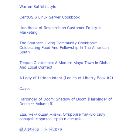
Warren Buffett style
CentOS 6 Linux Server Cookbook
Handbook of Research on Customer Equity in
Marketing
The Southern Living Community Cookbook:
Celebrating Food And Fellowship In The American
South
Tecpan Guatemala: A Modern Maya Town In Global
And Local Context
A Lady of Hidden Intent (Ladies of Liberty Book #2)
Caves
Harbinger of Doom: Shadow of Doom (Harbinger of
Doom -- Volume 9)
Еда, меняющая жизнь. Откройте тайную силу
овощей, фруктов, трав и специй
戀人好冷漠：小小說079