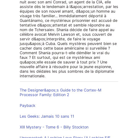
nuit avec son ami Conrad, un agent de la CIA, elle
assiste dès le lendemain à l&apos;arrestation, par les
équipes de son nouvel amant, d&apos;un homme au
visage très familier... Immédiatement déporté à
Guantánamo, ce mystérieux prisonnier est accusé de
tentative d&apos;attentat et semble répondre au
nom de Tchersaiev. Shania décide de faire appel au
célèbre avocat Melvin Lawson et, sous couvert de
servir d&apos;interprète, de faire le voyage
jusqu&apos;à Cuba. Quels mystères peuvent bien se
cacher dans cette base américaine si surveillée ?
Comment Shania pourra-t-elle démêler le vrai du
faux ? Et surtout, qui est ce mystérieux ami
qu&apos;elle essaie de sauver à tout prix ? Une
nouvelle affaire à résoudre pour la jeune espionne,
dans les dédales les plus sombres de la diplomatie
internationale.
The Designer&apos;s Guide to the Cortex-M
Processor Family: Edition 2
Payback
Les Geeks: Jamais 10 sans 11
XIII Mystery - Tome 6 - Billy Stockton
Unexpected: A Lesbian Love Story (A Lesbian F/F