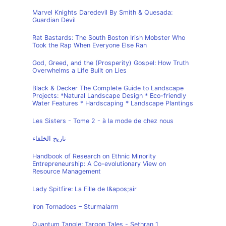
Marvel Knights Daredevil By Smith & Quesada:
Guardian Devil
Rat Bastards: The South Boston Irish Mobster Who
Took the Rap When Everyone Else Ran
God, Greed, and the (Prosperity) Gospel: How Truth
Overwhelms a Life Built on Lies
Black & Decker The Complete Guide to Landscape
Projects: *Natural Landscape Design * Eco-friendly
Water Features * Hardscaping * Landscape Plantings
Les Sisters - Tome 2 - à la mode de chez nous
تاريخ الخلفاء
Handbook of Research on Ethnic Minority
Entrepreneurship: A Co-evolutionary View on
Resource Management
Lady Spitfire: La Fille de l&apos;air
Iron Tornadoes – Sturmalarm
Quantum Tangle: Targon Tales - Sethran 1