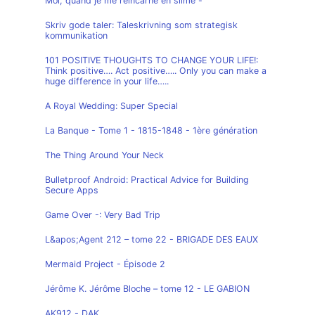
Moi, quand je me réincarne en slime -
Skriv gode taler: Taleskrivning som strategisk
kommunikation
101 POSITIVE THOUGHTS TO CHANGE YOUR LIFE!:
Think positive…. Act positive….. Only you can make a
huge difference in your life…..
A Royal Wedding: Super Special
La Banque - Tome 1 - 1815-1848 - 1ère génération
The Thing Around Your Neck
Bulletproof Android: Practical Advice for Building
Secure Apps
Game Over -: Very Bad Trip
L&apos;Agent 212 – tome 22 - BRIGADE DES EAUX
Mermaid Project - Épisode 2
Jérôme K. Jérôme Bloche – tome 12 - LE GABION
AK912 - DAK