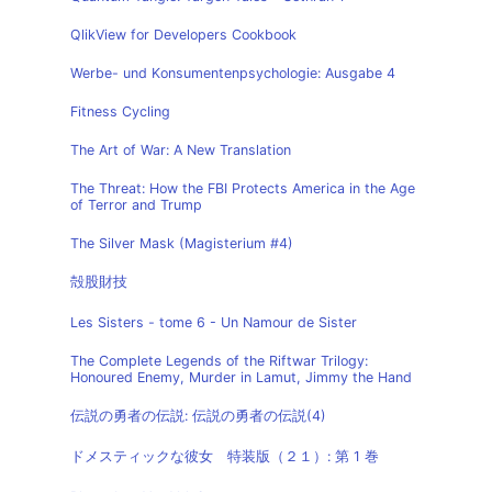
QlikView for Developers Cookbook
Werbe- und Konsumentenpsychologie: Ausgabe 4
Fitness Cycling
The Art of War: A New Translation
The Threat: How the FBI Protects America in the Age
of Terror and Trump
The Silver Mask (Magisterium #4)
殻股財技
Les Sisters - tome 6 - Un Namour de Sister
The Complete Legends of the Riftwar Trilogy:
Honoured Enemy, Murder in Lamut, Jimmy the Hand
伝説の勇者の伝説: 伝説の勇者の伝説(4)
ドメスティックな彼女 特装版（２１）: 第 1 巻