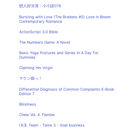
戀人好冷漠：小小說079
Bursting with Love (The Bradens #5) Love in Bloom
Contemporary Romance
ActionScript 3.0 Bible
The Numbers Game: A Novel
Basic Yoga Postures and Series In A Day For
Dummies
Claiming His Virgin
マケン姫っ！
Differential Diagnosis of Common Complaints E-Book:
Edition 7
Blindness
Chew Vol. 4: Flambe
I.R.$. Team - Tome 3 - Goal business