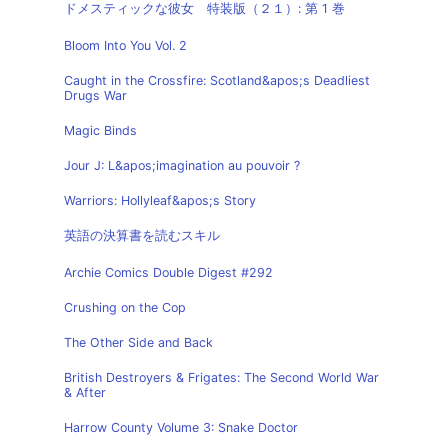
ドメスティックな彼女 特装版（２１）: 第 1 巻
Bloom Into You Vol. 2
Caught in the Crossfire: Scotland&apos;s Deadliest
Drugs War
Magic Binds
Jour J: L&apos;imagination au pouvoir ?
Warriors: Hollyleaf&apos;s Story
英語の決算書を読むスキル
Archie Comics Double Digest #292
Crushing on the Cop
The Other Side and Back
British Destroyers & Frigates: The Second World War
& After
Harrow County Volume 3: Snake Doctor