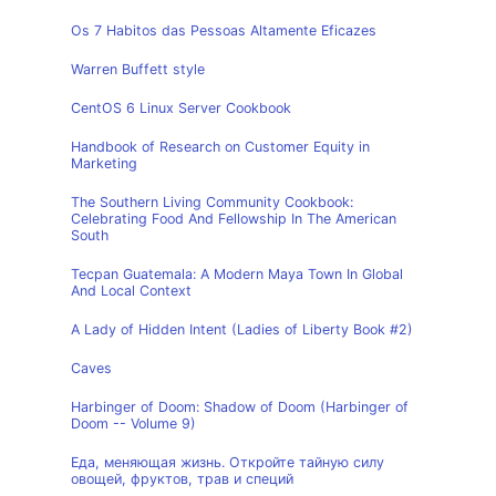
Os 7 Habitos das Pessoas Altamente Eficazes
Warren Buffett style
CentOS 6 Linux Server Cookbook
Handbook of Research on Customer Equity in
Marketing
The Southern Living Community Cookbook:
Celebrating Food And Fellowship In The American
South
Tecpan Guatemala: A Modern Maya Town In Global
And Local Context
A Lady of Hidden Intent (Ladies of Liberty Book #2)
Caves
Harbinger of Doom: Shadow of Doom (Harbinger of
Doom -- Volume 9)
Еда, меняющая жизнь. Откройте тайную силу
овощей, фруктов, трав и специй