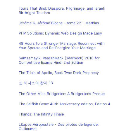
Tours That Bind: Diaspora, Pilgrimage, and Israeli
Birthright Tourism
Jérôme K. Jérôme Bloche – tome 22 - Mathias
PHP Solutions: Dynamic Web Design Made Easy
48 Hours to a Stronger Marriage: Reconnect with
Your Spouse and Re-Energize Your Marriage
Samsamayiki Vaarshikank (Yearbook) 2018 for
Competitive Exams Hindi 2nd Edition
The Trials of Apollo, Book Two: Dark Prophecy
신 테니스의 왕자 13
The Other Miss Bridgerton: A Bridgertons Prequel
The Selfish Gene: 40th Anniversary edition, Edition 4
Thanos: The Infinity Finale
L&apos;Aéropostale - Des pilotes de légende:
Guillaumet