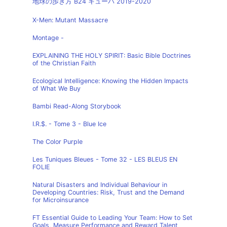
地球の歩き方 B24 キューバ 2019-2020
X-Men: Mutant Massacre
Montage -
EXPLAINING THE HOLY SPIRIT: Basic Bible Doctrines
of the Christian Faith
Ecological Intelligence: Knowing the Hidden Impacts
of What We Buy
Bambi Read-Along Storybook
I.R.$. - Tome 3 - Blue Ice
The Color Purple
Les Tuniques Bleues - Tome 32 - LES BLEUS EN
FOLIE
Natural Disasters and Individual Behaviour in
Developing Countries: Risk, Trust and the Demand
for Microinsurance
FT Essential Guide to Leading Your Team: How to Set
Goals, Measure Performance and Reward Talent