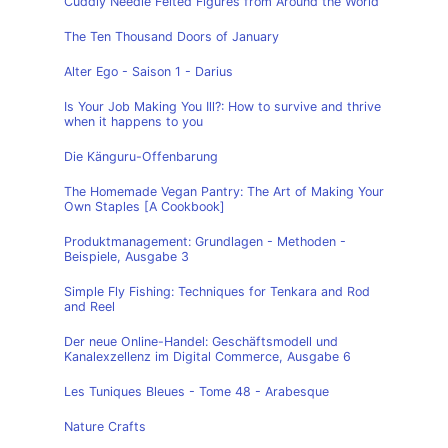
Cuddly Needle Felted Figures from Around the World
The Ten Thousand Doors of January
Alter Ego - Saison 1 - Darius
Is Your Job Making You Ill?: How to survive and thrive
when it happens to you
Die Känguru-Offenbarung
The Homemade Vegan Pantry: The Art of Making Your
Own Staples [A Cookbook]
Produktmanagement: Grundlagen - Methoden -
Beispiele, Ausgabe 3
Simple Fly Fishing: Techniques for Tenkara and Rod
and Reel
Der neue Online-Handel: Geschäftsmodell und
Kanalexzellenz im Digital Commerce, Ausgabe 6
Les Tuniques Bleues - Tome 48 - Arabesque
Nature Crafts