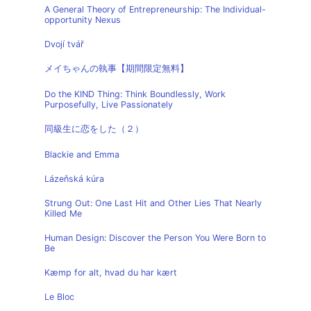
A General Theory of Entrepreneurship: The Individual-
opportunity Nexus
Dvojí tvář
メイちゃんの執事【期間限定無料】
Do the KIND Thing: Think Boundlessly, Work
Purposefully, Live Passionately
同級生に恋をした（２）
Blackie and Emma
Lázeňská kúra
Strung Out: One Last Hit and Other Lies That Nearly
Killed Me
Human Design: Discover the Person You Were Born to
Be
Kæmp for alt, hvad du har kært
Le Bloc