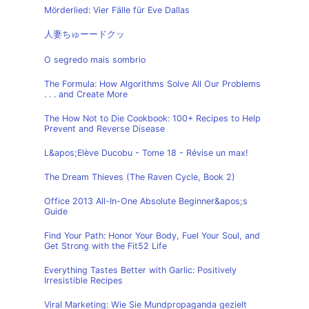
Mörderlied: Vier Fälle für Eve Dallas
人妻ちゅーードクッ
O segredo mais sombrio
The Formula: How Algorithms Solve All Our Problems
. . . and Create More
The How Not to Die Cookbook: 100+ Recipes to Help
Prevent and Reverse Disease
L&apos;Elève Ducobu - Tome 18 - Révise un max!
The Dream Thieves (The Raven Cycle, Book 2)
Office 2013 All-In-One Absolute Beginner&apos;s
Guide
Find Your Path: Honor Your Body, Fuel Your Soul, and
Get Strong with the Fit52 Life
Everything Tastes Better with Garlic: Positively
Irresistible Recipes
Viral Marketing: Wie Sie Mundpropaganda gezielt