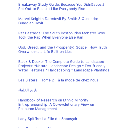
Breakaway Study Guide: Because You Didn&apos;t
Set Out to Be Just Like Everybody Else
Marvel Knights Daredevil By Smith & Quesada:
Guardian Devil
Rat Bastards: The South Boston Irish Mobster Who
Took the Rap When Everyone Else Ran
God, Greed, and the (Prosperity) Gospel: How Truth
Overwhelms a Life Built on Lies
Black & Decker The Complete Guide to Landscape
Projects: *Natural Landscape Design * Eco-friendly
Water Features * Hardscaping * Landscape Plantings
Les Sisters - Tome 2 - à la mode de chez nous
تاريخ الخلفاء
Handbook of Research on Ethnic Minority
Entrepreneurship: A Co-evolutionary View on
Resource Management
Lady Spitfire: La Fille de l&apos;air