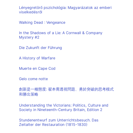
Lényegretörő pszichológia: Magyarázatok az emberi
viselkedésről
Walking Dead : Vengeance
In the Shadows of a Lie: A Cornwall & Company
Mystery #2
Die Zukunft der Führung
A History of Warfare
Muerte en Cape Cod
Gelo come notte
創新是一種態度: 翟本喬透視問題、勇於突破的思考模式
和勝出策略
Understanding the Victorians: Politics, Culture and
Society in Nineteenth-Century Britain, Edition 2
Stundenentwurf zum Unterrichtsbesuch. Das
Zeitalter der Restauration (1815-1830)