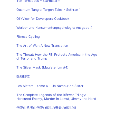
Iron Tornadoes – Sturmalarm
Quantum Tangle: Targon Tales - Sethran 1
QlikView for Developers Cookbook
Werbe- und Konsumentenpsychologie: Ausgabe 4
Fitness Cycling
The Art of War: A New Translation
The Threat: How the FBI Protects America in the Age
of Terror and Trump
The Silver Mask (Magisterium #4)
殻股財技
Les Sisters - tome 6 - Un Namour de Sister
The Complete Legends of the Riftwar Trilogy:
Honoured Enemy, Murder in Lamut, Jimmy the Hand
伝説の勇者の伝説: 伝説の勇者の伝説(4)