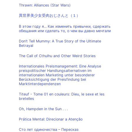
Thrawn: Alliances (Star Wars)
異世界美少女受肉おじさんと（１）
В этом году я... Как изменить привычки, сдержать
обещания или сделать то, о чем вы давно мечтали
Don’t Tell Mummy: A True Story of the Ultimate
Betrayal
The Call of Cthulhu and Other Weird Stories
Internationales Preismanagement: Eine Analyse
preispolitischer Handlungsalternativen im
internationalen Marketing unter besonderer
Berücksichtigung der Preisfindung bei
Marktinterdependenzen
Titeuf - Tome 01 en couleurs: Dieu, le sexe et les
bretelles
Oh, Hampden in the Sun . . .
Prática Mental: Direcionar a Atenção
Сто лет одиночества – Пересказ