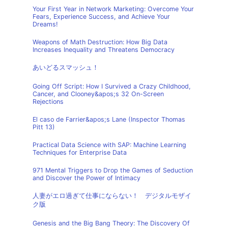
Your First Year in Network Marketing: Overcome Your
Fears, Experience Success, and Achieve Your
Dreams!
Weapons of Math Destruction: How Big Data
Increases Inequality and Threatens Democracy
あいどるスマッシュ！
Going Off Script: How I Survived a Crazy Childhood,
Cancer, and Clooney&apos;s 32 On-Screen
Rejections
El caso de Farrier&apos;s Lane (Inspector Thomas
Pitt 13)
Practical Data Science with SAP: Machine Learning
Techniques for Enterprise Data
971 Mental Triggers to Drop the Games of Seduction
and Discover the Power of Intimacy
人妻がエロ過ぎて仕事にならない！ デジタルモザイ
ク版
Genesis and the Big Bang Theory: The Discovery Of