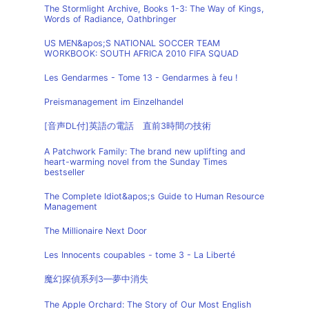
The Stormlight Archive, Books 1-3: The Way of Kings,
Words of Radiance, Oathbringer
US MEN&apos;S NATIONAL SOCCER TEAM
WORKBOOK: SOUTH AFRICA 2010 FIFA SQUAD
Les Gendarmes - Tome 13 - Gendarmes à feu !
Preismanagement im Einzelhandel
[音声DL付]英語の電話 直前3時間の技術
A Patchwork Family: The brand new uplifting and
heart-warming novel from the Sunday Times
bestseller
The Complete Idiot&apos;s Guide to Human Resource
Management
The Millionaire Next Door
Les Innocents coupables - tome 3 - La Liberté
魔幻探偵系列3—夢中消失
The Apple Orchard: The Story of Our Most English