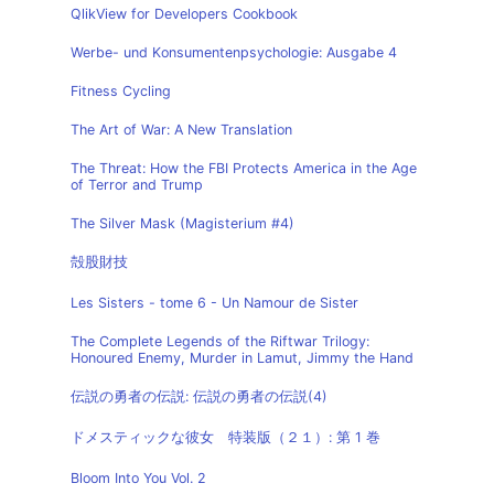
QlikView for Developers Cookbook
Werbe- und Konsumentenpsychologie: Ausgabe 4
Fitness Cycling
The Art of War: A New Translation
The Threat: How the FBI Protects America in the Age
of Terror and Trump
The Silver Mask (Magisterium #4)
殻股財技
Les Sisters - tome 6 - Un Namour de Sister
The Complete Legends of the Riftwar Trilogy:
Honoured Enemy, Murder in Lamut, Jimmy the Hand
伝説の勇者の伝説: 伝説の勇者の伝説(4)
ドメスティックな彼女 特装版（２１）: 第 1 巻
Bloom Into You Vol. 2