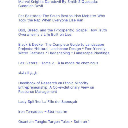
Marvel Knights Daredevil By Smith & Quesada:
Guardian Devil
Rat Bastards: The South Boston Irish Mobster Who
Took the Rap When Everyone Else Ran
God, Greed, and the (Prosperity) Gospel: How Truth
Overwhelms a Life Built on Lies
Black & Decker The Complete Guide to Landscape
Projects: *Natural Landscape Design * Eco-friendly
Water Features * Hardscaping * Landscape Plantings
Les Sisters - Tome 2 - à la mode de chez nous
تاريخ الخلفاء
Handbook of Research on Ethnic Minority
Entrepreneurship: A Co-evolutionary View on
Resource Management
Lady Spitfire: La Fille de l&apos;air
Iron Tornadoes – Sturmalarm
Quantum Tangle: Targon Tales - Sethran 1