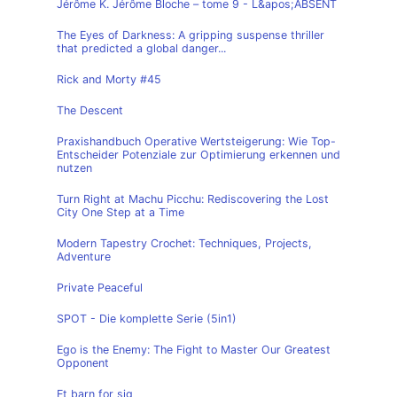
Jérôme K. Jérôme Bloche – tome 9 - L&apos;ABSENT
The Eyes of Darkness: A gripping suspense thriller
that predicted a global danger...
Rick and Morty #45
The Descent
Praxishandbuch Operative Wertsteigerung: Wie Top-
Entscheider Potenziale zur Optimierung erkennen und
nutzen
Turn Right at Machu Picchu: Rediscovering the Lost
City One Step at a Time
Modern Tapestry Crochet: Techniques, Projects,
Adventure
Private Peaceful
SPOT - Die komplette Serie (5in1)
Ego is the Enemy: The Fight to Master Our Greatest
Opponent
Et barn for sig