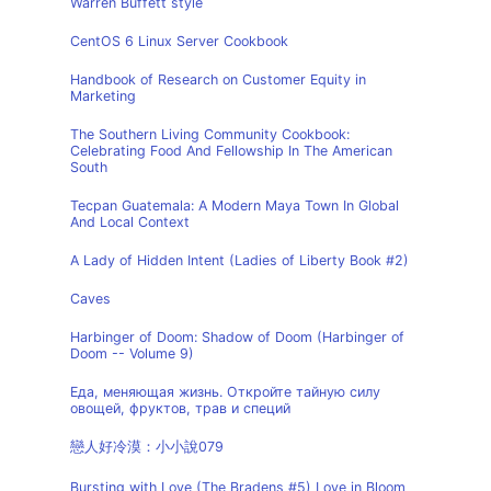
Warren Buffett style
CentOS 6 Linux Server Cookbook
Handbook of Research on Customer Equity in
Marketing
The Southern Living Community Cookbook:
Celebrating Food And Fellowship In The American
South
Tecpan Guatemala: A Modern Maya Town In Global
And Local Context
A Lady of Hidden Intent (Ladies of Liberty Book #2)
Caves
Harbinger of Doom: Shadow of Doom (Harbinger of
Doom -- Volume 9)
Еда, меняющая жизнь. Откройте тайную силу
овощей, фруктов, трав и специй
戀人好冷漠：小小說079
Bursting with Love (The Bradens #5) Love in Bloom