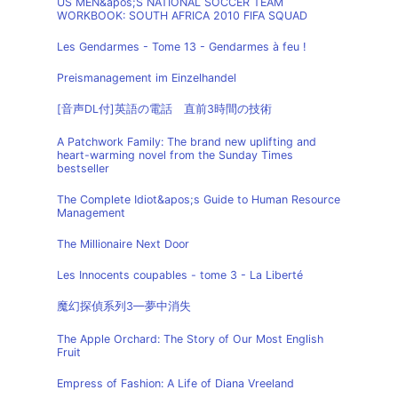
US MEN&apos;S NATIONAL SOCCER TEAM
WORKBOOK: SOUTH AFRICA 2010 FIFA SQUAD
Les Gendarmes - Tome 13 - Gendarmes à feu !
Preismanagement im Einzelhandel
[音声DL付]英語の電話 直前3時間の技術
A Patchwork Family: The brand new uplifting and
heart-warming novel from the Sunday Times
bestseller
The Complete Idiot&apos;s Guide to Human Resource
Management
The Millionaire Next Door
Les Innocents coupables - tome 3 - La Liberté
魔幻探偵系列3—夢中消失
The Apple Orchard: The Story of Our Most English
Fruit
Empress of Fashion: A Life of Diana Vreeland