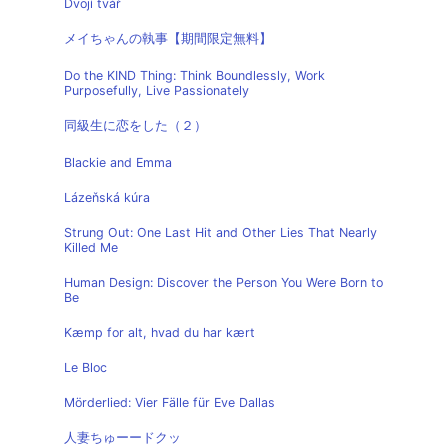
Dvojí tvář
メイちゃんの執事【期間限定無料】
Do the KIND Thing: Think Boundlessly, Work
Purposefully, Live Passionately
同級生に恋をした（２）
Blackie and Emma
Lázeňská kúra
Strung Out: One Last Hit and Other Lies That Nearly
Killed Me
Human Design: Discover the Person You Were Born to
Be
Kæmp for alt, hvad du har kært
Le Bloc
Mörderlied: Vier Fälle für Eve Dallas
人妻ちゅーードクッ