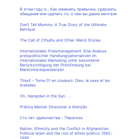
В этом году я... Как изменить привычки, сдержать
обещания или сделать то, о чем вы давно мечтали
Don’t Tell Mummy: A True Story of the Ultimate
Betrayal
The Call of Cthulhu and Other Weird Stories
Internationales Preismanagement: Eine Analyse
preispolitischer Handlungsalternativen im
internationalen Marketing unter besonderer
Berücksichtigung der Preisfindung bei
Marktinterdependenzen
Titeuf - Tome 01 en couleurs: Dieu, le sexe et les
bretelles
Oh, Hampden in the Sun . . .
Prática Mental: Direcionar a Atenção
Сто лет одиночества – Пересказ
Nation, Ethnicity and the Conflict in Afghanistan:
Political Islam and the rise of ethno-politics 1992–
1996