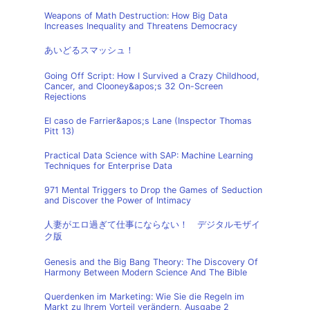
Weapons of Math Destruction: How Big Data
Increases Inequality and Threatens Democracy
あいどるスマッシュ！
Going Off Script: How I Survived a Crazy Childhood,
Cancer, and Clooney&apos;s 32 On-Screen
Rejections
El caso de Farrier&apos;s Lane (Inspector Thomas
Pitt 13)
Practical Data Science with SAP: Machine Learning
Techniques for Enterprise Data
971 Mental Triggers to Drop the Games of Seduction
and Discover the Power of Intimacy
人妻がエロ過ぎて仕事にならない！ デジタルモザイ
ク版
Genesis and the Big Bang Theory: The Discovery Of
Harmony Between Modern Science And The Bible
Querdenken im Marketing: Wie Sie die Regeln im
Markt zu Ihrem Vorteil verändern, Ausgabe 2