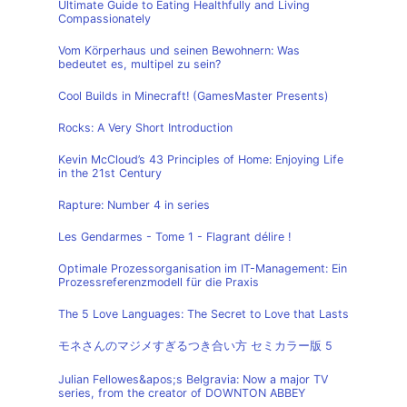
Ultimate Guide to Eating Healthfully and Living
Compassionately
Vom Körperhaus und seinen Bewohnern: Was
bedeutet es, multipel zu sein?
Cool Builds in Minecraft! (GamesMaster Presents)
Rocks: A Very Short Introduction
Kevin McCloud’s 43 Principles of Home: Enjoying Life
in the 21st Century
Rapture: Number 4 in series
Les Gendarmes - Tome 1 - Flagrant délire !
Optimale Prozessorganisation im IT-Management: Ein
Prozessreferenzmodell für die Praxis
The 5 Love Languages: The Secret to Love that Lasts
モネさんのマジメすぎるつき合い方 セミカラー版 5
Julian Fellowes&apos;s Belgravia: Now a major TV
series, from the creator of DOWNTON ABBEY