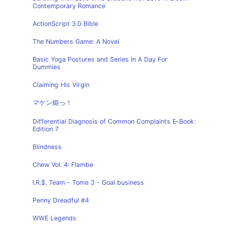
Contemporary Romance
ActionScript 3.0 Bible
The Numbers Game: A Novel
Basic Yoga Postures and Series In A Day For
Dummies
Claiming His Virgin
マケン姫っ！
Differential Diagnosis of Common Complaints E-Book:
Edition 7
Blindness
Chew Vol. 4: Flambe
I.R.$. Team - Tome 3 - Goal business
Penny Dreadful #4
WWE Legends