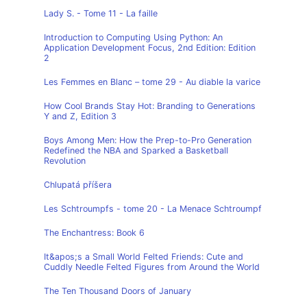
Lady S. - Tome 11 - La faille
Introduction to Computing Using Python: An
Application Development Focus, 2nd Edition: Edition
2
Les Femmes en Blanc – tome 29 - Au diable la varice
How Cool Brands Stay Hot: Branding to Generations
Y and Z, Edition 3
Boys Among Men: How the Prep-to-Pro Generation
Redefined the NBA and Sparked a Basketball
Revolution
Chlupatá příšera
Les Schtroumpfs - tome 20 - La Menace Schtroumpf
The Enchantress: Book 6
It&apos;s a Small World Felted Friends: Cute and
Cuddly Needle Felted Figures from Around the World
The Ten Thousand Doors of January