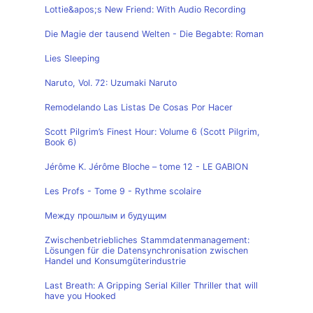
Lottie&apos;s New Friend: With Audio Recording
Die Magie der tausend Welten - Die Begabte: Roman
Lies Sleeping
Naruto, Vol. 72: Uzumaki Naruto
Remodelando Las Listas De Cosas Por Hacer
Scott Pilgrim’s Finest Hour: Volume 6 (Scott Pilgrim,
Book 6)
Jérôme K. Jérôme Bloche – tome 12 - LE GABION
Les Profs - Tome 9 - Rythme scolaire
Между прошлым и будущим
Zwischenbetriebliches Stammdatenmanagement:
Lösungen für die Datensynchronisation zwischen
Handel und Konsumgüterindustrie
Last Breath: A Gripping Serial Killer Thriller that will
have you Hooked