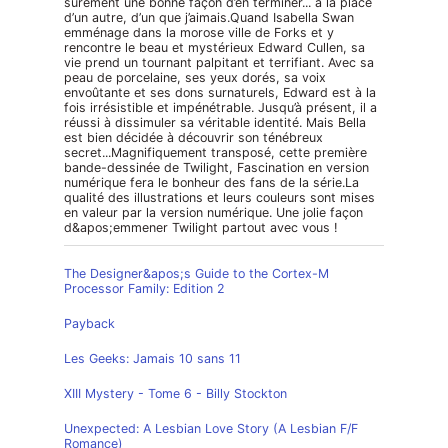
sûrement une bonne façon d’en terminer... à la place
d’un autre, d’un que j’aimais.Quand Isabella Swan
emménage dans la morose ville de Forks et y
rencontre le beau et mystérieux Edward Cullen, sa
vie prend un tournant palpitant et terrifiant. Avec sa
peau de porcelaine, ses yeux dorés, sa voix
envoûtante et ses dons surnaturels, Edward est à la
fois irrésistible et impénétrable. Jusqu’à présent, il a
réussi à dissimuler sa véritable identité. Mais Bella
est bien décidée à découvrir son ténébreux
secret...Magnifiquement transposé, cette première
bande-dessinée de Twilight, Fascination en version
numérique fera le bonheur des fans de la série.La
qualité des illustrations et leurs couleurs sont mises
en valeur par la version numérique. Une jolie façon
d&apos;emmener Twilight partout avec vous !
The Designer&apos;s Guide to the Cortex-M
Processor Family: Edition 2
Payback
Les Geeks: Jamais 10 sans 11
XIII Mystery - Tome 6 - Billy Stockton
Unexpected: A Lesbian Love Story (A Lesbian F/F
Romance)