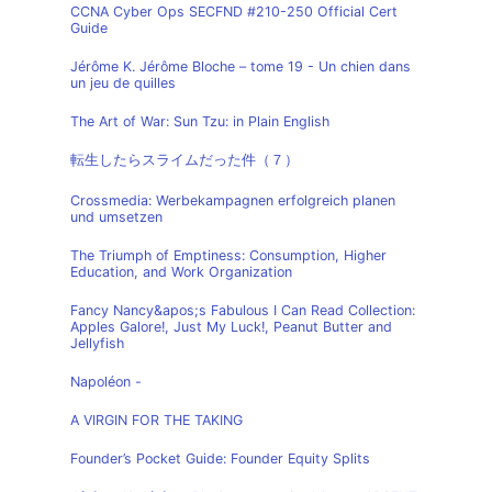
CCNA Cyber Ops SECFND #210-250 Official Cert
Guide
Jérôme K. Jérôme Bloche – tome 19 - Un chien dans
un jeu de quilles
The Art of War: Sun Tzu: in Plain English
転生したらスライムだった件（７）
Crossmedia: Werbekampagnen erfolgreich planen
und umsetzen
The Triumph of Emptiness: Consumption, Higher
Education, and Work Organization
Fancy Nancy&apos;s Fabulous I Can Read Collection:
Apples Galore!, Just My Luck!, Peanut Butter and
Jellyfish
Napoléon -
A VIRGIN FOR THE TAKING
Founder’s Pocket Guide: Founder Equity Splits