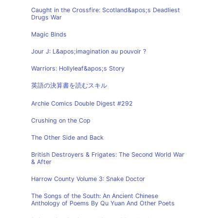
Caught in the Crossfire: Scotland&apos;s Deadliest
Drugs War
Magic Binds
Jour J: L&apos;imagination au pouvoir ?
Warriors: Hollyleaf&apos;s Story
英語の決算書を読むスキル
Archie Comics Double Digest #292
Crushing on the Cop
The Other Side and Back
British Destroyers & Frigates: The Second World War
& After
Harrow County Volume 3: Snake Doctor
The Songs of the South: An Ancient Chinese
Anthology of Poems By Qu Yuan And Other Poets