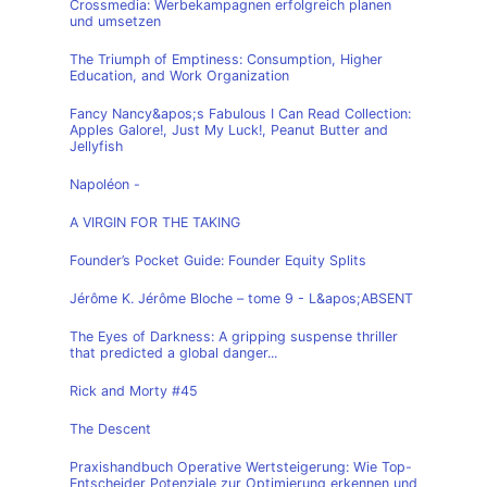
Crossmedia: Werbekampagnen erfolgreich planen
und umsetzen
The Triumph of Emptiness: Consumption, Higher
Education, and Work Organization
Fancy Nancy&apos;s Fabulous I Can Read Collection:
Apples Galore!, Just My Luck!, Peanut Butter and
Jellyfish
Napoléon -
A VIRGIN FOR THE TAKING
Founder’s Pocket Guide: Founder Equity Splits
Jérôme K. Jérôme Bloche – tome 9 - L&apos;ABSENT
The Eyes of Darkness: A gripping suspense thriller
that predicted a global danger...
Rick and Morty #45
The Descent
Praxishandbuch Operative Wertsteigerung: Wie Top-
Entscheider Potenziale zur Optimierung erkennen und