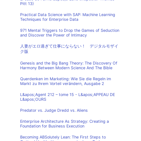
Pitt 13)
Practical Data Science with SAP: Machine Learning
Techniques for Enterprise Data
971 Mental Triggers to Drop the Games of Seduction
and Discover the Power of Intimacy
人妻がエロ過ぎて仕事にならない！ デジタルモザイ
ク版
Genesis and the Big Bang Theory: The Discovery Of
Harmony Between Modern Science And The Bible
Querdenken im Marketing: Wie Sie die Regeln im
Markt zu Ihrem Vorteil verändern, Ausgabe 2
L&apos;Agent 212 – tome 15 - L&apos;APPEAU DE
L&apos;OURS
Predator vs. Judge Dredd vs. Aliens
Enterprise Architecture As Strategy: Creating a
Foundation for Business Execution
Becoming ABSolutely Lean: The First Steps to