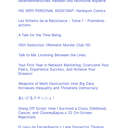
unternehmerisches Handeln und rechtliche Aspekte
HIS VERY PERSONAL ASSISTANT: Harlequin Comics
Les Enfants de la Résistance - Tome 1 - Premières
actions
A Tale for the Time Being
16th Seduction: (Women’s Murder Club 16)
Talk to Me: Listening Between the Lines
Your First Year in Network Marketing: Overcome Your
Fears, Experience Success, and Achieve Your
Dreams!
Weapons of Math Destruction: How Big Data
Increases Inequality and Threatens Democracy
あいどるスマッシュ！
Going Off Script: How I Survived a Crazy Childhood,
Cancer, and Clooney&apos;s 32 On-Screen
Rejections
El caso de Farrier&apos;s Lane (Inspector Thomas