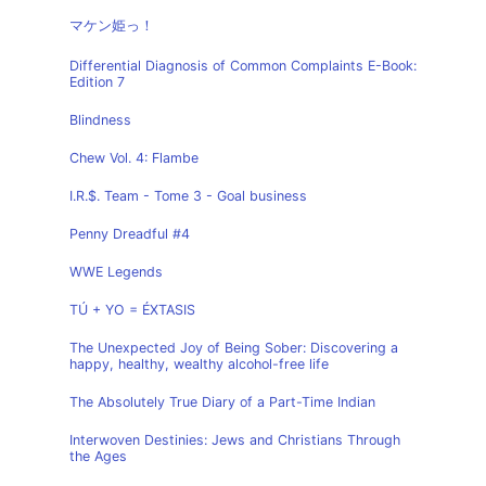
マケン姫っ！
Differential Diagnosis of Common Complaints E-Book:
Edition 7
Blindness
Chew Vol. 4: Flambe
I.R.$. Team - Tome 3 - Goal business
Penny Dreadful #4
WWE Legends
TÚ + YO = ÉXTASIS
The Unexpected Joy of Being Sober: Discovering a
happy, healthy, wealthy alcohol-free life
The Absolutely True Diary of a Part-Time Indian
Interwoven Destinies: Jews and Christians Through
the Ages