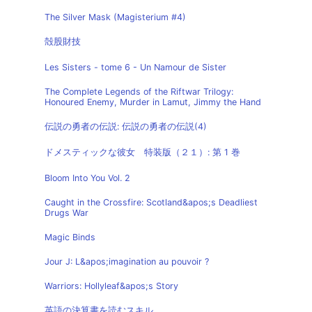
The Silver Mask (Magisterium #4)
殻股財技
Les Sisters - tome 6 - Un Namour de Sister
The Complete Legends of the Riftwar Trilogy:
Honoured Enemy, Murder in Lamut, Jimmy the Hand
伝説の勇者の伝説: 伝説の勇者の伝説(4)
ドメスティックな彼女 特装版（２１）: 第 1 巻
Bloom Into You Vol. 2
Caught in the Crossfire: Scotland&apos;s Deadliest
Drugs War
Magic Binds
Jour J: L&apos;imagination au pouvoir ?
Warriors: Hollyleaf&apos;s Story
英語の決算書を読むスキル