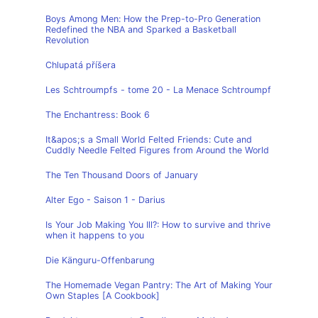
Boys Among Men: How the Prep-to-Pro Generation
Redefined the NBA and Sparked a Basketball
Revolution
Chlupatá příšera
Les Schtroumpfs - tome 20 - La Menace Schtroumpf
The Enchantress: Book 6
It&apos;s a Small World Felted Friends: Cute and
Cuddly Needle Felted Figures from Around the World
The Ten Thousand Doors of January
Alter Ego - Saison 1 - Darius
Is Your Job Making You Ill?: How to survive and thrive
when it happens to you
Die Känguru-Offenbarung
The Homemade Vegan Pantry: The Art of Making Your
Own Staples [A Cookbook]