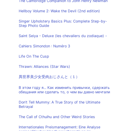
The Cambridge Companion to John Henry Newman
Hellboy Volume 2: Wake the Devil (2nd edition)
Singer Upholstery Basics Plus: Complete Step-by-
Step Photo Guide
Saint Seiya - Deluxe (les chevaliers du zodiaque) -
Cahiers Simondon : Numéro 3
Life On The Cusp
Thrawn: Alliances (Star Wars)
異世界美少女受肉おじさんと（１）
В этом году я... Как изменить привычки, сдержать
обещания или сделать то, о чем вы давно мечтали
Don’t Tell Mummy: A True Story of the Ultimate
Betrayal
The Call of Cthulhu and Other Weird Stories
Internationales Preismanagement: Eine Analyse