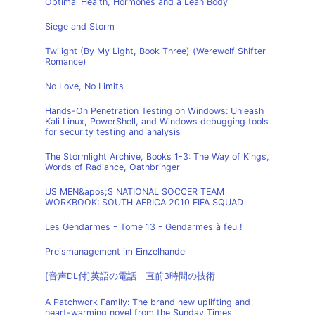
Optimal Health, Hormones and a Lean Body
Siege and Storm
Twilight (By My Light, Book Three) (Werewolf Shifter
Romance)
No Love, No Limits
Hands-On Penetration Testing on Windows: Unleash
Kali Linux, PowerShell, and Windows debugging tools
for security testing and analysis
The Stormlight Archive, Books 1-3: The Way of Kings,
Words of Radiance, Oathbringer
US MEN&apos;S NATIONAL SOCCER TEAM
WORKBOOK: SOUTH AFRICA 2010 FIFA SQUAD
Les Gendarmes - Tome 13 - Gendarmes à feu !
Preismanagement im Einzelhandel
[音声DL付]英語の電話 直前3時間の技術
A Patchwork Family: The brand new uplifting and
heart-warming novel from the Sunday Times