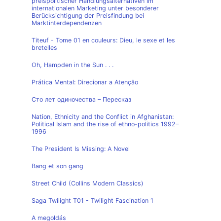
preispolitischer Handlungsalternativen im
internationalen Marketing unter besonderer
Berücksichtigung der Preisfindung bei
Marktinterdependenzen
Titeuf - Tome 01 en couleurs: Dieu, le sexe et les
bretelles
Oh, Hampden in the Sun . . .
Prática Mental: Direcionar a Atenção
Сто лет одиночества – Пересказ
Nation, Ethnicity and the Conflict in Afghanistan:
Political Islam and the rise of ethno-politics 1992–
1996
The President Is Missing: A Novel
Bang et son gang
Street Child (Collins Modern Classics)
Saga Twilight T01 - Twilight Fascination 1
A megoldás