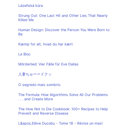
Lázeňská kúra
Strung Out: One Last Hit and Other Lies That Nearly
Killed Me
Human Design: Discover the Person You Were Born to
Be
Kæmp for alt, hvad du har kært
Le Bloc
Mörderlied: Vier Fälle für Eve Dallas
人妻ちゅーードクッ
O segredo mais sombrio
The Formula: How Algorithms Solve All Our Problems
. . . and Create More
The How Not to Die Cookbook: 100+ Recipes to Help
Prevent and Reverse Disease
L&apos;Elève Ducobu - Tome 18 - Révise un max!