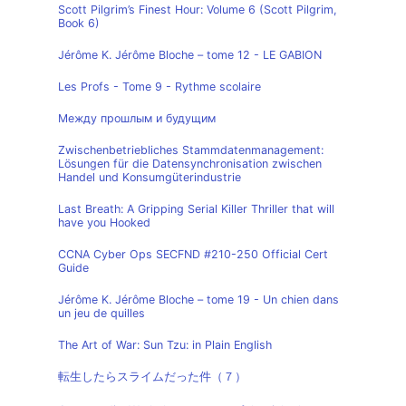
Scott Pilgrim’s Finest Hour: Volume 6 (Scott Pilgrim,
Book 6)
Jérôme K. Jérôme Bloche – tome 12 - LE GABION
Les Profs - Tome 9 - Rythme scolaire
Между прошлым и будущим
Zwischenbetriebliches Stammdatenmanagement:
Lösungen für die Datensynchronisation zwischen
Handel und Konsumgüterindustrie
Last Breath: A Gripping Serial Killer Thriller that will
have you Hooked
CCNA Cyber Ops SECFND #210-250 Official Cert
Guide
Jérôme K. Jérôme Bloche – tome 19 - Un chien dans
un jeu de quilles
The Art of War: Sun Tzu: in Plain English
転生したらスライムだった件（７）