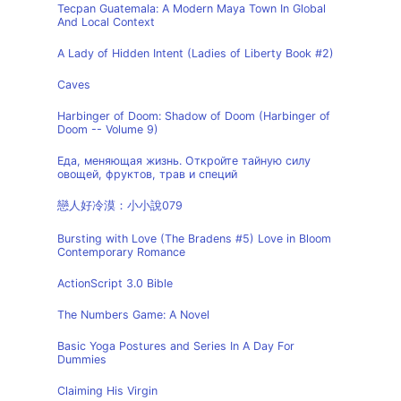
Tecpan Guatemala: A Modern Maya Town In Global
And Local Context
A Lady of Hidden Intent (Ladies of Liberty Book #2)
Caves
Harbinger of Doom: Shadow of Doom (Harbinger of
Doom -- Volume 9)
Еда, меняющая жизнь. Откройте тайную силу
овощей, фруктов, трав и специй
戀人好冷漠：小小說079
Bursting with Love (The Bradens #5) Love in Bloom
Contemporary Romance
ActionScript 3.0 Bible
The Numbers Game: A Novel
Basic Yoga Postures and Series In A Day For
Dummies
Claiming His Virgin