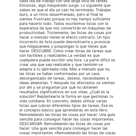
cada día de trabajo con una larga lista de tareas.
Entonces, algo inesperado surge. Lo siguiente que
sabes es que el día ya casi ha terminado. Trabajas
duro, a un ritmo desenfrenado, pero al final te
sientes frustrado porque no hay tiempo suficiente
para hacerlo todo. Todos escribimos listas con la
esperanza de que nos convertirán en máquinas de
productividad. Tristemente, las listas de cosas por
hacer a menudo tienen el efecto contrario. Un tipo
incorrecto de lista puede desmotivarte y provocar
que holgazanees y pospongas lo que tienes que
hacer. DESCUBRE: Cómo crear listas de tareas que
son factibles y realizables La verdad es que
cualquiera puede escribir una lista. La parte difícil es
crear una que sea realizable y que también se
adapte a tu ajetreada vida. Más a menudo que no,
las listas se hallan conformadas por un caos
desorganizado de tareas, deseos, necesidades e
ideas aleatorias. Y después los afectados se sientan
por ahí y se preguntan por qué no obtienen
resultados significativos en sus vidas. ¿Cuál es la
solución? Replantearte la forma en que gestionas tu
vida cotidiana. En concreto, debes utilizar varias
listas que cubran diferentes tipos de tareas. Ése es
el concepto básico que aprenderás en este libro:
Remodelando las listas de cosas por hacer: Una guía
sencilla para conseguir hacer las cosas importantes.
DESCARGAR: Remodelando las listas de cosas por
hacer: Una guía sencilla para conseguir hacer las
cosas importantes «Remodelando las listas de cosas