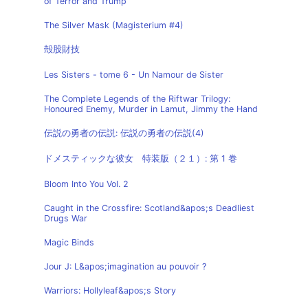
of Terror and Trump
The Silver Mask (Magisterium #4)
殻股財技
Les Sisters - tome 6 - Un Namour de Sister
The Complete Legends of the Riftwar Trilogy:
Honoured Enemy, Murder in Lamut, Jimmy the Hand
伝説の勇者の伝説: 伝説の勇者の伝説(4)
ドメスティックな彼女 特装版（２１）: 第 1 巻
Bloom Into You Vol. 2
Caught in the Crossfire: Scotland&apos;s Deadliest
Drugs War
Magic Binds
Jour J: L&apos;imagination au pouvoir ?
Warriors: Hollyleaf&apos;s Story