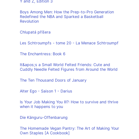
Y and Z, Edition 3
Boys Among Men: How the Prep-to-Pro Generation
Redefined the NBA and Sparked a Basketball
Revolution
Chlupatá příšera
Les Schtroumpfs - tome 20 - La Menace Schtroumpf
The Enchantress: Book 6
It&apos;s a Small World Felted Friends: Cute and
Cuddly Needle Felted Figures from Around the World
The Ten Thousand Doors of January
Alter Ego - Saison 1 - Darius
Is Your Job Making You Ill?: How to survive and thrive
when it happens to you
Die Känguru-Offenbarung
The Homemade Vegan Pantry: The Art of Making Your
Own Staples [A Cookbook]