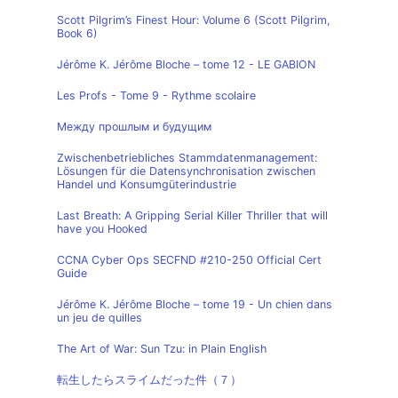
Scott Pilgrim’s Finest Hour: Volume 6 (Scott Pilgrim,
Book 6)
Jérôme K. Jérôme Bloche – tome 12 - LE GABION
Les Profs - Tome 9 - Rythme scolaire
Между прошлым и будущим
Zwischenbetriebliches Stammdatenmanagement:
Lösungen für die Datensynchronisation zwischen
Handel und Konsumgüterindustrie
Last Breath: A Gripping Serial Killer Thriller that will
have you Hooked
CCNA Cyber Ops SECFND #210-250 Official Cert
Guide
Jérôme K. Jérôme Bloche – tome 19 - Un chien dans
un jeu de quilles
The Art of War: Sun Tzu: in Plain English
転生したらスライムだった件（７）