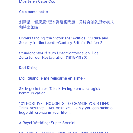
Muerte en Cape Cod
Gelo come notte
創新是一種態度: 翟本喬透視問題、勇於突破的思考模式
和勝出策略
Understanding the Victorians: Politics, Culture and
Society in Nineteenth-Century Britain, Edition 2
Stundenentwurf zum Unterrichtsbesuch. Das
Zeitalter der Restauration (1815-1830)
Red Rising
Moi, quand je me réincarne en slime -
Skriv gode taler: Taleskrivning som strategisk
kommunikation
101 POSITIVE THOUGHTS TO CHANGE YOUR LIFE!:
Think positive…. Act positive….. Only you can make a
huge difference in your life…..
A Royal Wedding: Super Special