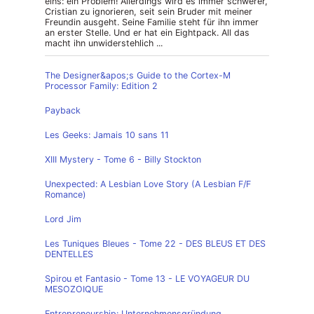
eins: ein Problem! Allerdings wird es immer schwerer,
Cristian zu ignorieren, seit sein Bruder mit meiner
Freundin ausgeht. Seine Familie steht für ihn immer
an erster Stelle. Und er hat ein Eightpack. All das
macht ihn unwiderstehlich ...
The Designer&apos;s Guide to the Cortex-M
Processor Family: Edition 2
Payback
Les Geeks: Jamais 10 sans 11
XIII Mystery - Tome 6 - Billy Stockton
Unexpected: A Lesbian Love Story (A Lesbian F/F
Romance)
Lord Jim
Les Tuniques Bleues - Tome 22 - DES BLEUS ET DES
DENTELLES
Spirou et Fantasio - Tome 13 - LE VOYAGEUR DU
MESOZOIQUE
Entrepreneurship: Unternehmensgründung,