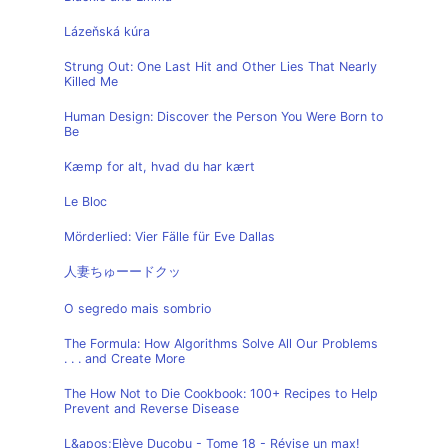
Lázeňská kúra
Strung Out: One Last Hit and Other Lies That Nearly
Killed Me
Human Design: Discover the Person You Were Born to
Be
Kæmp for alt, hvad du har kært
Le Bloc
Mörderlied: Vier Fälle für Eve Dallas
人妻ちゅーードクッ
O segredo mais sombrio
The Formula: How Algorithms Solve All Our Problems
. . . and Create More
The How Not to Die Cookbook: 100+ Recipes to Help
Prevent and Reverse Disease
L&apos;Elève Ducobu - Tome 18 - Révise un max!