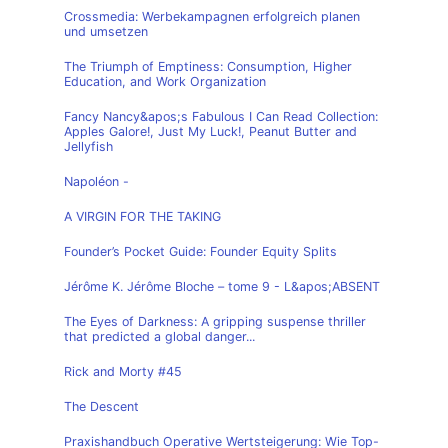
Crossmedia: Werbekampagnen erfolgreich planen
und umsetzen
The Triumph of Emptiness: Consumption, Higher
Education, and Work Organization
Fancy Nancy&apos;s Fabulous I Can Read Collection:
Apples Galore!, Just My Luck!, Peanut Butter and
Jellyfish
Napoléon -
A VIRGIN FOR THE TAKING
Founder’s Pocket Guide: Founder Equity Splits
Jérôme K. Jérôme Bloche – tome 9 - L&apos;ABSENT
The Eyes of Darkness: A gripping suspense thriller
that predicted a global danger...
Rick and Morty #45
The Descent
Praxishandbuch Operative Wertsteigerung: Wie Top-