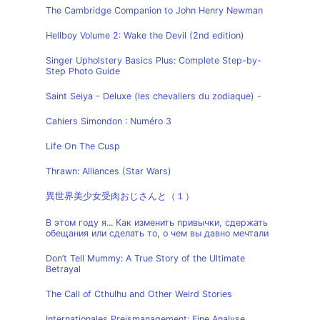
The Cambridge Companion to John Henry Newman
Hellboy Volume 2: Wake the Devil (2nd edition)
Singer Upholstery Basics Plus: Complete Step-by-
Step Photo Guide
Saint Seiya - Deluxe (les chevaliers du zodiaque) -
Cahiers Simondon : Numéro 3
Life On The Cusp
Thrawn: Alliances (Star Wars)
異世界美少女受肉おじさんと（１）
В этом году я... Как изменить привычки, сдержать
обещания или сделать то, о чем вы давно мечтали
Don’t Tell Mummy: A True Story of the Ultimate
Betrayal
The Call of Cthulhu and Other Weird Stories
Internationales Preismanagement: Eine Analyse