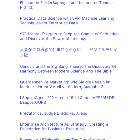
El caso de Farrier&apos;s Lane (Inspector Thomas
Pitt 13)
Practical Data Science with SAP: Machine Learning
Techniques for Enterprise Data
971 Mental Triggers to Drop the Games of Seduction
and Discover the Power of Intimacy
人妻がエロ過ぎて仕事にならない！ デジタルモザイ
ク版
Genesis and the Big Bang Theory: The Discovery Of
Harmony Between Modern Science And The Bible
Querdenken im Marketing: Wie Sie die Regeln im
Markt zu Ihrem Vorteil verändern, Ausgabe 2
L&apos;Agent 212 – tome 15 - L&apos;APPEAU DE
L&apos;OURS
Predator vs. Judge Dredd vs. Aliens
Enterprise Architecture As Strategy: Creating a
Foundation for Business Execution
Becoming ABSolutely Lean: The First Steps to