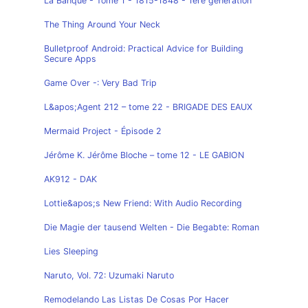
La Banque - Tome 1 - 1815-1848 - 1ère génération
The Thing Around Your Neck
Bulletproof Android: Practical Advice for Building
Secure Apps
Game Over -: Very Bad Trip
L&apos;Agent 212 – tome 22 - BRIGADE DES EAUX
Mermaid Project - Épisode 2
Jérôme K. Jérôme Bloche – tome 12 - LE GABION
AK912 - DAK
Lottie&apos;s New Friend: With Audio Recording
Die Magie der tausend Welten - Die Begabte: Roman
Lies Sleeping
Naruto, Vol. 72: Uzumaki Naruto
Remodelando Las Listas De Cosas Por Hacer