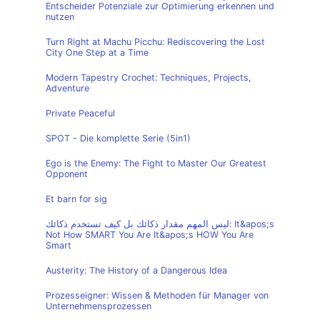
Entscheider Potenziale zur Optimierung erkennen und
nutzen
Turn Right at Machu Picchu: Rediscovering the Lost
City One Step at a Time
Modern Tapestry Crochet: Techniques, Projects,
Adventure
Private Peaceful
SPOT - Die komplette Serie (5in1)
Ego is the Enemy: The Fight to Master Our Greatest
Opponent
Et barn for sig
ليس المهم مقدار ذكائك بل كيف تستخدم ذكائك: It&apos;s
Not How SMART You Are It&apos;s HOW You Are
Smart
Austerity: The History of a Dangerous Idea
Prozesseigner: Wissen & Methoden für Manager von
Unternehmensprozessen