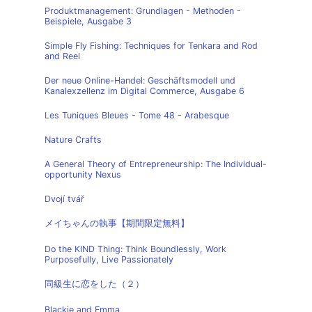
Produktmanagement: Grundlagen - Methoden -
Beispiele, Ausgabe 3
Simple Fly Fishing: Techniques for Tenkara and Rod
and Reel
Der neue Online-Handel: Geschäftsmodell und
Kanalexzellenz im Digital Commerce, Ausgabe 6
Les Tuniques Bleues - Tome 48 - Arabesque
Nature Crafts
A General Theory of Entrepreneurship: The Individual-
opportunity Nexus
Dvojí tvář
メイちゃんの執事【期間限定無料】
Do the KIND Thing: Think Boundlessly, Work
Purposefully, Live Passionately
同級生に恋をした（２）
Blackie and Emma