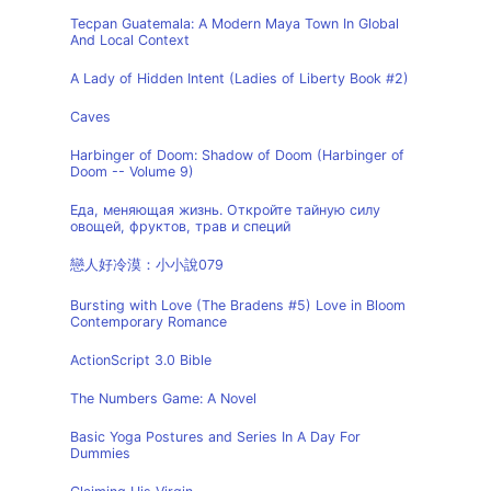
Tecpan Guatemala: A Modern Maya Town In Global
And Local Context
A Lady of Hidden Intent (Ladies of Liberty Book #2)
Caves
Harbinger of Doom: Shadow of Doom (Harbinger of
Doom -- Volume 9)
Еда, меняющая жизнь. Откройте тайную силу
овощей, фруктов, трав и специй
戀人好冷漠：小小說079
Bursting with Love (The Bradens #5) Love in Bloom
Contemporary Romance
ActionScript 3.0 Bible
The Numbers Game: A Novel
Basic Yoga Postures and Series In A Day For
Dummies