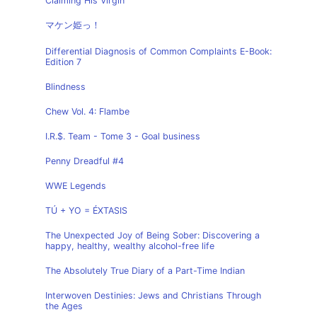
Claiming His Virgin
マケン姫っ！
Differential Diagnosis of Common Complaints E-Book:
Edition 7
Blindness
Chew Vol. 4: Flambe
I.R.$. Team - Tome 3 - Goal business
Penny Dreadful #4
WWE Legends
TÚ + YO = ÉXTASIS
The Unexpected Joy of Being Sober: Discovering a
happy, healthy, wealthy alcohol-free life
The Absolutely True Diary of a Part-Time Indian
Interwoven Destinies: Jews and Christians Through
the Ages