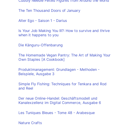
Cuddly Needle Felted Figures from Around the World
The Ten Thousand Doors of January
Alter Ego - Saison 1 - Darius
Is Your Job Making You Ill?: How to survive and thrive
when it happens to you
Die Känguru-Offenbarung
The Homemade Vegan Pantry: The Art of Making Your
Own Staples [A Cookbook]
Produktmanagement: Grundlagen - Methoden -
Beispiele, Ausgabe 3
Simple Fly Fishing: Techniques for Tenkara and Rod
and Reel
Der neue Online-Handel: Geschäftsmodell und
Kanalexzellenz im Digital Commerce, Ausgabe 6
Les Tuniques Bleues - Tome 48 - Arabesque
Nature Crafts