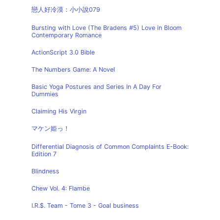
戀人好冷漠：小小說079
Bursting with Love (The Bradens #5) Love in Bloom
Contemporary Romance
ActionScript 3.0 Bible
The Numbers Game: A Novel
Basic Yoga Postures and Series In A Day For
Dummies
Claiming His Virgin
マケン姫っ！
Differential Diagnosis of Common Complaints E-Book:
Edition 7
Blindness
Chew Vol. 4: Flambe
I.R.$. Team - Tome 3 - Goal business