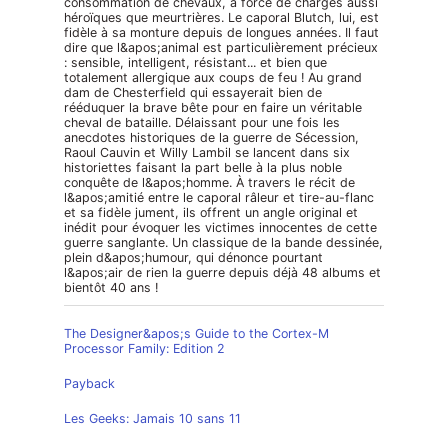
consommation de chevaux, à force de charges aussi
héroïques que meurtrières. Le caporal Blutch, lui, est
fidèle à sa monture depuis de longues années. Il faut
dire que l&apos;animal est particulièrement précieux
: sensible, intelligent, résistant... et bien que
totalement allergique aux coups de feu ! Au grand
dam de Chesterfield qui essayerait bien de
rééduquer la brave bête pour en faire un véritable
cheval de bataille. Délaissant pour une fois les
anecdotes historiques de la guerre de Sécession,
Raoul Cauvin et Willy Lambil se lancent dans six
historiettes faisant la part belle à la plus noble
conquête de l&apos;homme. À travers le récit de
l&apos;amitié entre le caporal râleur et tire-au-flanc
et sa fidèle jument, ils offrent un angle original et
inédit pour évoquer les victimes innocentes de cette
guerre sanglante. Un classique de la bande dessinée,
plein d&apos;humour, qui dénonce pourtant
l&apos;air de rien la guerre depuis déjà 48 albums et
bientôt 40 ans !
The Designer&apos;s Guide to the Cortex-M
Processor Family: Edition 2
Payback
Les Geeks: Jamais 10 sans 11