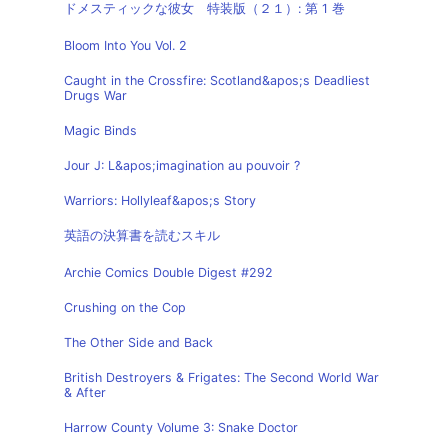
ドメスティックな彼女 特装版（２１）: 第 1 巻
Bloom Into You Vol. 2
Caught in the Crossfire: Scotland&apos;s Deadliest
Drugs War
Magic Binds
Jour J: L&apos;imagination au pouvoir ?
Warriors: Hollyleaf&apos;s Story
英語の決算書を読むスキル
Archie Comics Double Digest #292
Crushing on the Cop
The Other Side and Back
British Destroyers & Frigates: The Second World War
& After
Harrow County Volume 3: Snake Doctor