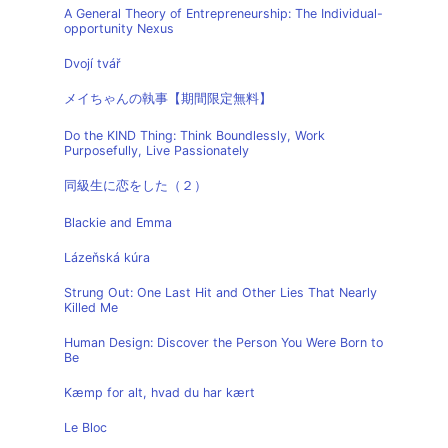
A General Theory of Entrepreneurship: The Individual-
opportunity Nexus
Dvojí tvář
メイちゃんの執事【期間限定無料】
Do the KIND Thing: Think Boundlessly, Work
Purposefully, Live Passionately
同級生に恋をした（２）
Blackie and Emma
Lázeňská kúra
Strung Out: One Last Hit and Other Lies That Nearly
Killed Me
Human Design: Discover the Person You Were Born to
Be
Kæmp for alt, hvad du har kært
Le Bloc