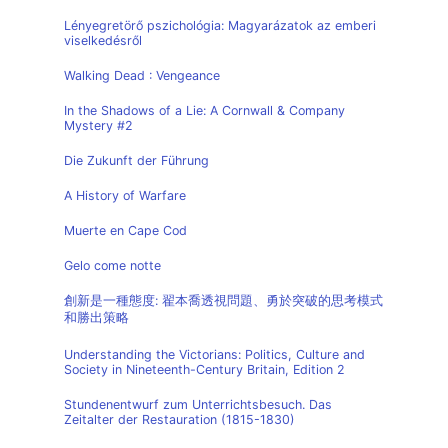
Lényegretörő pszichológia: Magyarázatok az emberi
viselkedésről
Walking Dead : Vengeance
In the Shadows of a Lie: A Cornwall & Company
Mystery #2
Die Zukunft der Führung
A History of Warfare
Muerte en Cape Cod
Gelo come notte
創新是一種態度: 翟本喬透視問題、勇於突破的思考模式
和勝出策略
Understanding the Victorians: Politics, Culture and
Society in Nineteenth-Century Britain, Edition 2
Stundenentwurf zum Unterrichtsbesuch. Das
Zeitalter der Restauration (1815-1830)