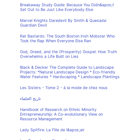
Breakaway Study Guide: Because You Didn&apos;t
Set Out to Be Just Like Everybody Else
Marvel Knights Daredevil By Smith & Quesada:
Guardian Devil
Rat Bastards: The South Boston Irish Mobster Who
Took the Rap When Everyone Else Ran
God, Greed, and the (Prosperity) Gospel: How Truth
Overwhelms a Life Built on Lies
Black & Decker The Complete Guide to Landscape
Projects: *Natural Landscape Design * Eco-friendly
Water Features * Hardscaping * Landscape Plantings
Les Sisters - Tome 2 - à la mode de chez nous
تاريخ الخلفاء
Handbook of Research on Ethnic Minority
Entrepreneurship: A Co-evolutionary View on
Resource Management
Lady Spitfire: La Fille de l&apos;air