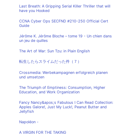
Last Breath: A Gripping Serial Killer Thriller that will
have you Hooked
CCNA Cyber Ops SECFND #210-250 Official Cert
Guide
Jérôme K. Jérôme Bloche – tome 19 - Un chien dans
un jeu de quilles
The Art of War: Sun Tzu: in Plain English
転生したらスライムだった件（７）
Crossmedia: Werbekampagnen erfolgreich planen
und umsetzen
The Triumph of Emptiness: Consumption, Higher
Education, and Work Organization
Fancy Nancy&apos;s Fabulous I Can Read Collection:
Apples Galore!, Just My Luck!, Peanut Butter and
Jellyfish
Napoléon -
A VIRGIN FOR THE TAKING