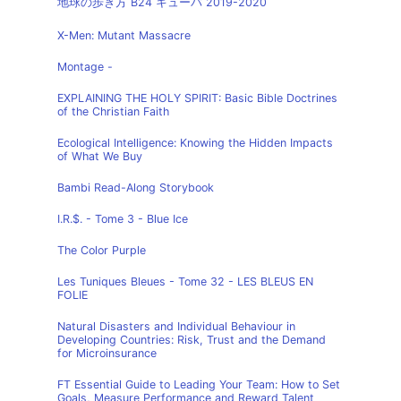
地球の歩き方 B24 キューバ 2019-2020
X-Men: Mutant Massacre
Montage -
EXPLAINING THE HOLY SPIRIT: Basic Bible Doctrines
of the Christian Faith
Ecological Intelligence: Knowing the Hidden Impacts
of What We Buy
Bambi Read-Along Storybook
I.R.$. - Tome 3 - Blue Ice
The Color Purple
Les Tuniques Bleues - Tome 32 - LES BLEUS EN
FOLIE
Natural Disasters and Individual Behaviour in
Developing Countries: Risk, Trust and the Demand
for Microinsurance
FT Essential Guide to Leading Your Team: How to Set
Goals, Measure Performance and Reward Talent