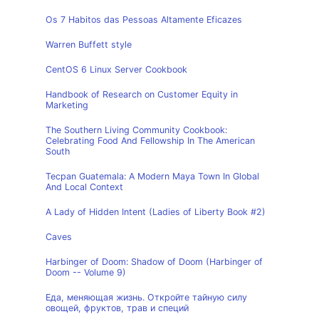
Os 7 Habitos das Pessoas Altamente Eficazes
Warren Buffett style
CentOS 6 Linux Server Cookbook
Handbook of Research on Customer Equity in
Marketing
The Southern Living Community Cookbook:
Celebrating Food And Fellowship In The American
South
Tecpan Guatemala: A Modern Maya Town In Global
And Local Context
A Lady of Hidden Intent (Ladies of Liberty Book #2)
Caves
Harbinger of Doom: Shadow of Doom (Harbinger of
Doom -- Volume 9)
Еда, меняющая жизнь. Откройте тайную силу
овощей, фруктов, трав и специй