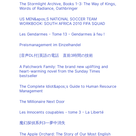
The Stormlight Archive, Books 1-3: The Way of Kings,
Words of Radiance, Oathbringer
US MEN&apos;S NATIONAL SOCCER TEAM
WORKBOOK: SOUTH AFRICA 2010 FIFA SQUAD
Les Gendarmes - Tome 13 - Gendarmes à feu !
Preismanagement im Einzelhandel
[音声DL付]英語の電話 直前3時間の技術
A Patchwork Family: The brand new uplifting and
heart-warming novel from the Sunday Times
bestseller
The Complete Idiot&apos;s Guide to Human Resource
Management
The Millionaire Next Door
Les Innocents coupables - tome 3 - La Liberté
魔幻探偵系列3—夢中消失
The Apple Orchard: The Story of Our Most English