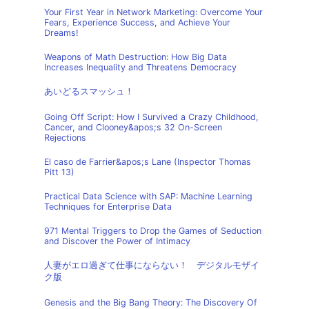
Your First Year in Network Marketing: Overcome Your
Fears, Experience Success, and Achieve Your
Dreams!
Weapons of Math Destruction: How Big Data
Increases Inequality and Threatens Democracy
あいどるスマッシュ！
Going Off Script: How I Survived a Crazy Childhood,
Cancer, and Clooney&apos;s 32 On-Screen
Rejections
El caso de Farrier&apos;s Lane (Inspector Thomas
Pitt 13)
Practical Data Science with SAP: Machine Learning
Techniques for Enterprise Data
971 Mental Triggers to Drop the Games of Seduction
and Discover the Power of Intimacy
人妻がエロ過ぎて仕事にならない！ デジタルモザイ
ク版
Genesis and the Big Bang Theory: The Discovery Of