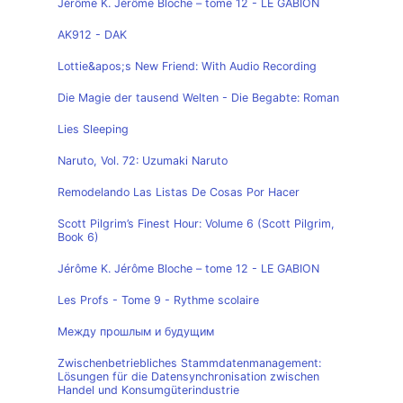
Jérôme K. Jérôme Bloche – tome 12 - LE GABION
AK912 - DAK
Lottie&apos;s New Friend: With Audio Recording
Die Magie der tausend Welten - Die Begabte: Roman
Lies Sleeping
Naruto, Vol. 72: Uzumaki Naruto
Remodelando Las Listas De Cosas Por Hacer
Scott Pilgrim’s Finest Hour: Volume 6 (Scott Pilgrim,
Book 6)
Jérôme K. Jérôme Bloche – tome 12 - LE GABION
Les Profs - Tome 9 - Rythme scolaire
Между прошлым и будущим
Zwischenbetriebliches Stammdatenmanagement:
Lösungen für die Datensynchronisation zwischen
Handel und Konsumgüterindustrie