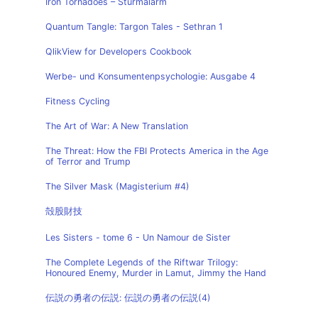
Iron Tornadoes – Sturmalarm
Quantum Tangle: Targon Tales - Sethran 1
QlikView for Developers Cookbook
Werbe- und Konsumentenpsychologie: Ausgabe 4
Fitness Cycling
The Art of War: A New Translation
The Threat: How the FBI Protects America in the Age
of Terror and Trump
The Silver Mask (Magisterium #4)
殻股財技
Les Sisters - tome 6 - Un Namour de Sister
The Complete Legends of the Riftwar Trilogy:
Honoured Enemy, Murder in Lamut, Jimmy the Hand
伝説の勇者の伝説: 伝説の勇者の伝説(4)